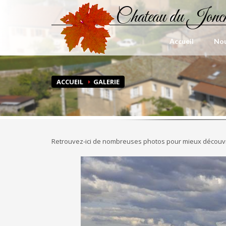
Chateau du Jonc
Accueil
Nou
ACCUEIL
GALERIE
Retrouvez-ici de nombreuses photos pour mieux découvrir 
Previous