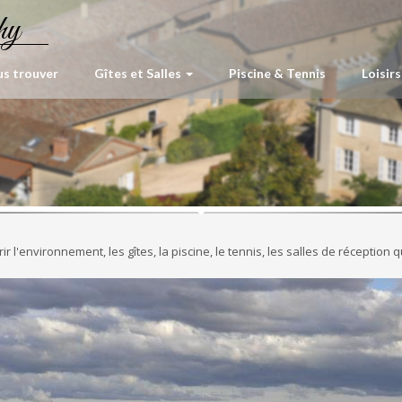
hy
s trouver
Gîtes et Salles
Piscine & Tennis
Loisirs
l'environnement, les gîtes, la piscine, le tennis, les salles de réception