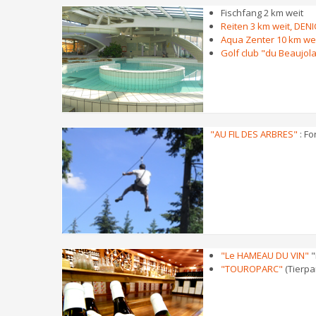
Fischfang 2 km weit
Reiten 3 km weit, DENI
Aqua Zenter 10 km we
Golf club "du Beaujola
"AU FIL DES ARBRES"
: Fo
"Le HAMEAU DU VIN"
"
"TOUROPARC"
(Tierpa