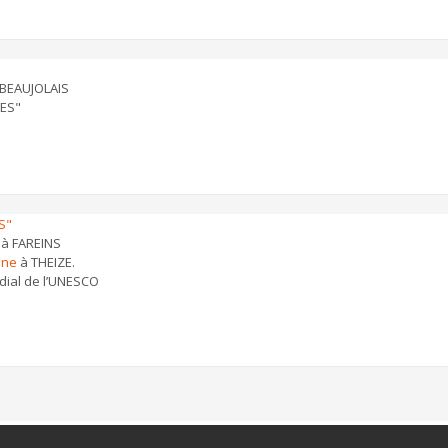
 BEAUJOLAIS
BES"
S"
à FAREINS
nne
à THEIZE.
dial de l’UNESCO