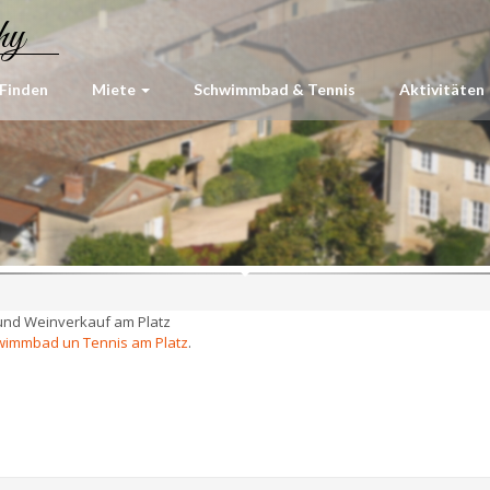
hy
 Finden
Miete
Schwimmbad & Tennis
Aktivitäten
 und Weinverkauf am Platz
wimmbad un Tennis am Platz
.