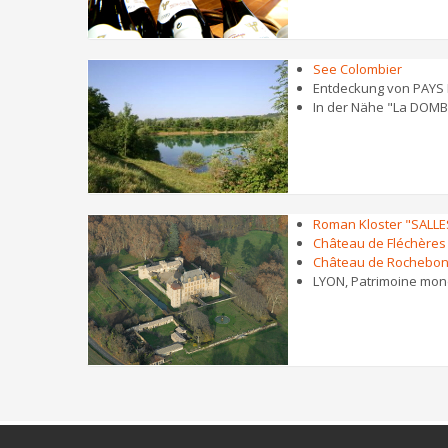
See Colombier
Entdeckung von PAYS
In der Nähe "La DOM
Roman Kloster "SALLE
Château de Fléchères
Château de Rochebo
LYON, Patrimoine mon