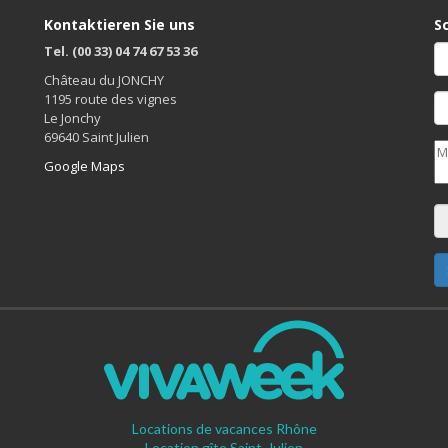
Kontaktieren Sie uns
S
Tel. (00 33) 04 74 67 53 36
Château du JONCHY
1195 route des vignes
Le Jonchy
69640 Saint Julien
Google Maps
Locations de vacances Rhône
Location gîte Saint-Julien